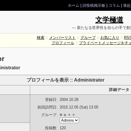
ホーム
|
詩投稿掲示板
|
コラム
|
発起
文学極道
― 新たなる世界性を自らの手で創
検索
::
メンバーリスト
::
グループ
::
お気に入り
::
RS
プロフィール
::
プライベートメッセージをチ
r
strator
プロフィールを表示 :: Administrator
詳細データ [ 
登録日:
2004.10.28
前回訪問日:
2015.12.05 (Sat) 13:05
グループ:
投稿数:
120