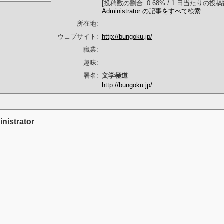
[投稿数の割合: 0.68% / 1 日当たりの投稿数:
Administrator の記事をすべて検索
所在地:
ウェブサイト:
http://bungoku.jp/
職業:
趣味:
署名:
文学極道
http://bungoku.jp/
strator