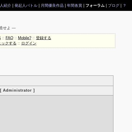
人紹介
|
発起人バトル
|
月間優良作品
|
年間各賞
|
フォーラム
|
ブログ
|
？
造せよ ―
S
::
FAQ
::
Mobile?
::
登録する
ェックする
::
ログイン
Administrator ]