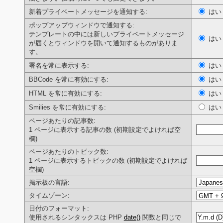
新着プライベートメッセージを通知する:
は
ポップアップウィンドウで通知する:
テンプレートの中には新しいプライベートメッセージ
は
が届くとウィンドウを開いて通知するものがありま
す。
署名を常に表示する:
は
BBCode を常に有効にする:
は
HTML を常に有効にする:
は
Smilies を常に有効にする:
は
ページあたりの記事数:
1 ページに表示する記事の数 (初期設定でよければ空
欄)
ページあたりのトピック数:
1 ページに表示するトピックの数 (初期設定でよければ
空欄)
掲示板の言語:
タイムゾーン:
日付のフォーマット:
使用されるシンタックスは PHP
date()
関数と同じで