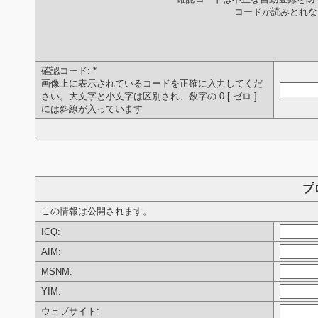
コードが読みとれ
確認コード:
*
画像上に表示されているコードを正確に入力してくだ
さい。大文字と小文字は区別され、数字の 0 [ ゼロ ]
には斜線が入っています
プ
この情報は公開されます。
ICQ:
AIM:
MSNM:
YIM:
ウェブサイト: