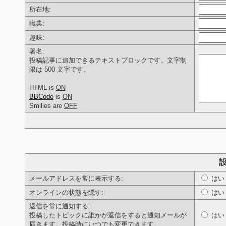
所在地:
職業:
趣味:
署名:
投稿記事に追加できるテキストブロックです。文字制
限は 500 文字です。
HTML is
ON
BBCode
is
ON
Smilies are
OFF
メールアドレスを常に表示する:
は
オンラインの状態を隠す:
は
返信を常に通知する:
投稿したトピックに誰かが返信をすると通知メールが
は
届きます。投稿時にいつでも変更できます。