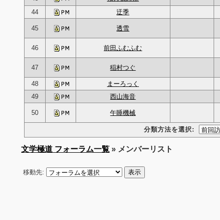
44
迂季
45
透雪
46
前田ふむふむ
47
稲村つぐ
48
まーろっく
49
西山海音
50
午睡機械
分類方法を選択:
文学極道 フォーラム一覧
» メンバーリスト
移動先: