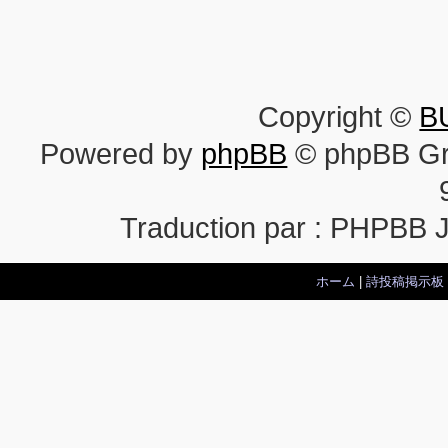
Copyright ©
B
Powered by
phpBB
© phpBB Gr
Traduction par : PHPBB 
ホーム
|
詩投稿掲示板