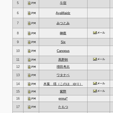
5
斗宿
6
AyaMaidz
7
みつとみ
8
榊蔡
9
Six
10
Canopus
11
馬野幹
12
増田考志
13
ワタナベ
14
木葉 揺（このは ゆり）
15
紫野
16
ennui*
17
たもつ