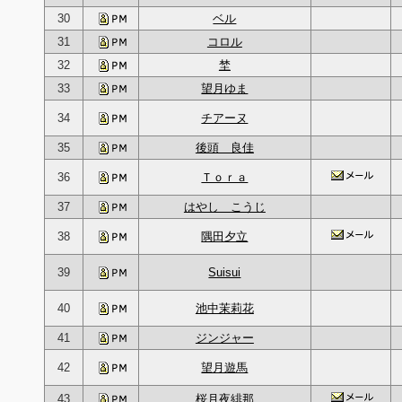
30
ベル
31
コロル
32
埜
33
望月ゆま
34
チアーヌ
35
後頭 良佳
36
Ｔｏｒａ
37
はやし こうじ
38
隅田夕立
39
Suisui
40
池中茉莉花
41
ジンジャー
42
望月遊馬
43
桜月夜緋那