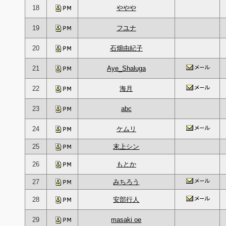
18
ややや
19
フユナ
20
石畑由紀子
21
Aye_Shaluga
22
海月
23
abc
24
ケムリ
25
末上シン
26
もとか
27
みちろう
28
安部行人
29
masaki oe