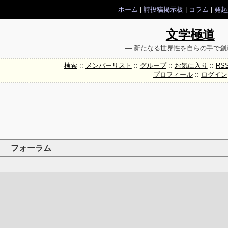
ホーム
|
詩投稿掲示板
|
コラム
|
発起
文学極道
― 新たなる世界性を自らの手で創
検索
::
メンバーリスト
::
グループ
::
お気に入り
::
RS
プロフィール
::
ログイン
フォーラム