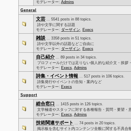
モデレーター:
Admins
General
文芸
... 5541 posts in 88 topics.
詩や文学に関する話題
モデレーター:
ダーザイン
,
Execs
雑談
... 3358 posts in 51 topics.
詩や文学以外の話題などご自由に
モデレーター:
ダーザイン
,
Execs
自己紹介
... 89 posts in 34 topics.
プロフィールだけでは足りない個人的な紹介文・挨拶
モデレーター:
Execs
,
Admins
詩集・イベント情報
... 517 posts in 106 topics.
詩集発行やイベントの告知・案内など
モデレーター:
Execs
Support
総合窓口
... 1415 posts in 126 topics.
文学極道やスタッフに対する各種報告・質問・要望・
モデレーター:
Execs
,
Admins
技術関連サポート
... 74 posts in 20 topics.
掲示板を含むサイト内コンテンツ全般に関する不具合