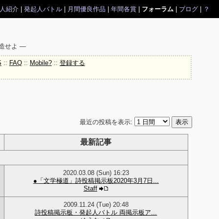
人紹介
|
発起人バトル
|
月間優良作品
|
年間各賞
|
フォーラム
|
ブログ
|
？
造せよ ―
S
::
FAQ
::
Mobile?
::
登録する
最近の投稿を表示:
最新記事
2020.03.08 (Sun) 16:23
●「文学極道」詩投稿掲示板2020年3月7日...
Staff
2009.11.24 (Tue) 20:48
詩投稿掲示板・発起人バトル 両掲示板ア...