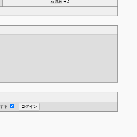
石原綾
する