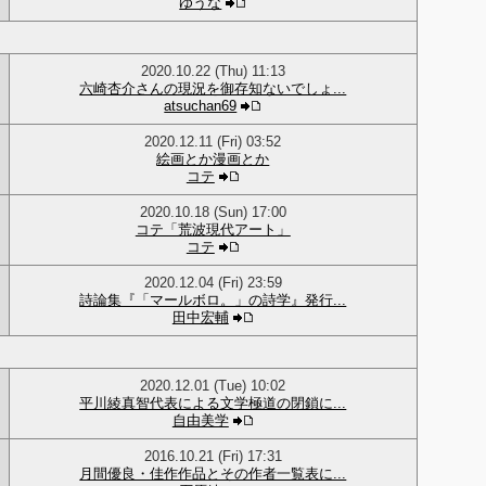
ゆうな
2020.10.22 (Thu) 11:13
六崎杏介さんの現況を御存知ないでしょ...
atsuchan69
2020.12.11 (Fri) 03:52
絵画とか漫画とか
コテ
2020.10.18 (Sun) 17:00
コテ「荒波現代アート」
コテ
2020.12.04 (Fri) 23:59
詩論集『「マールボロ。」の詩学』発行...
田中宏輔
2020.12.01 (Tue) 10:02
平川綾真智代表による文学極道の閉鎖に...
自由美学
2016.10.21 (Fri) 17:31
月間優良・佳作作品とその作者一覧表に...