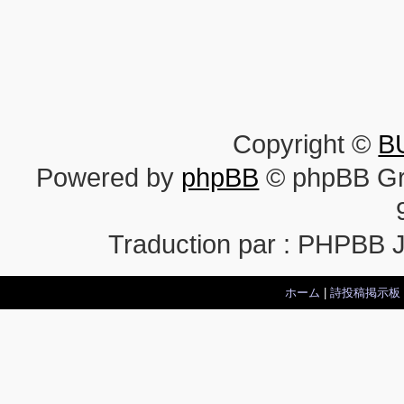
Copyright ©
B
Powered by
phpBB
© phpBB Gr
Traduction par : PHPBB 
ホーム
|
詩投稿掲示板