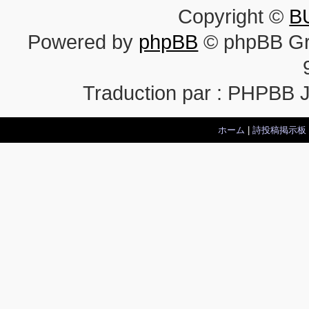
Copyright ©
B
Powered by
phpBB
© phpBB Gr
Traduction par : PHPBB 
ホーム
|
詩投稿掲示板