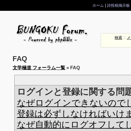
ホーム
|
詩投稿掲示板
検索
::
メ
FAQ
文学極道 フォーラム一覧
» FAQ
ログインと登録に関する問
なぜログインできないので
登録は必ずしなければいけ
なぜ自動的にログオフして