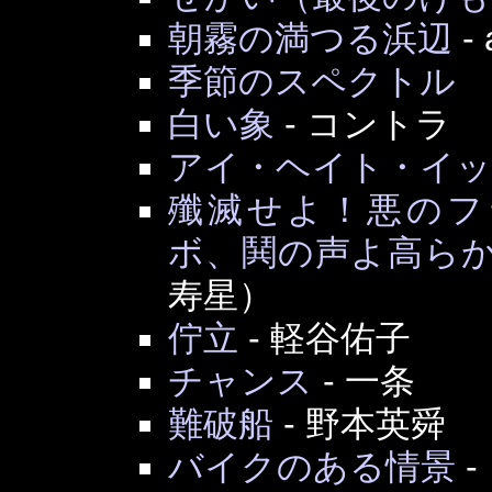
朝霧の満つる浜辺
-
季節のスペクトル 
白い象
-
コントラ
アイ・ヘイト・イ
殲滅せよ！悪のフ
ボ、鬨の声よ高ら
寿星）
佇立
-
軽谷佑子
チャンス
-
一条
難破船
-
野本英舜
バイクのある情景
-