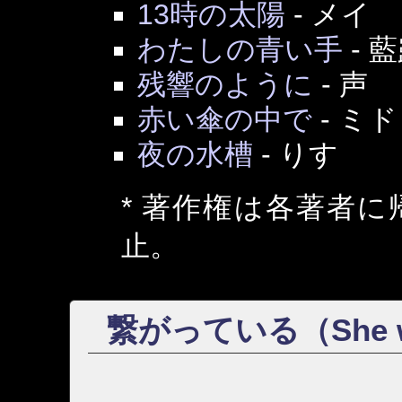
13時の太陽
-
メイ
わたしの青い手
-
藍
残響のように
-
声
赤い傘の中で
-
ミド
夜の水槽
-
りす
* 著作権は各著者
止。
繋がっている（She was