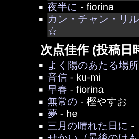
夜半に
-
fiorina
カン・チャン・リ
☆
次点佳作 (投稿日
よく陽のあたる場所
音信
-
ku-mi
早春
-
fiorina
無常の
-
樫やすお
夢
-
he
三月の晴れた日に
-
せかい（最後のけも