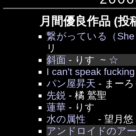
月間優良作品 (投
繋がっている（She was
リ
斜面
-
りす
~
☆
I can't speak fuckin
パン屋昇天
-
まーろ
先鋭
-
橘 鷲聖
蓮華
-
りす
水の属性
-
望月悠
アンドロイドのア