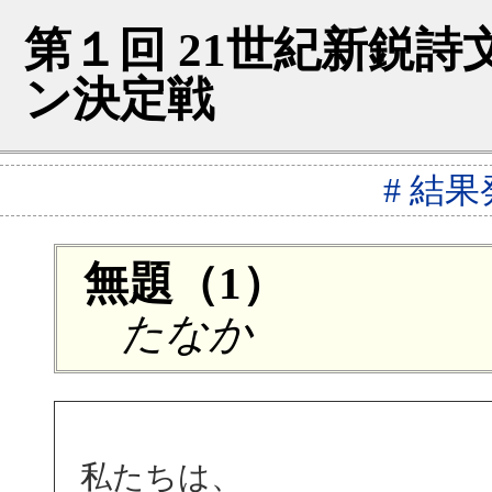
第１回 21世紀新鋭
ン決定戦
# 結
無題（1）
たなか
私たちは、