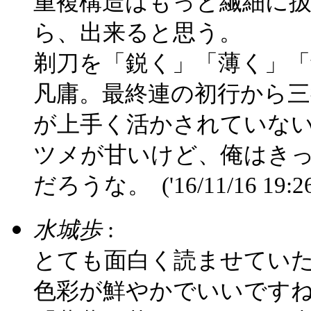
重複構造はもっと繊細に
ら、出来ると思う。
剃刀を「鋭く」「薄く」
凡庸。最終連の初行から
が上手く活かされていな
ツメが甘いけど、俺はき
だろうな。
('16/11/16 19:2
水城歩
:
とても面白く読ませてい
色彩が鮮やかでいいです